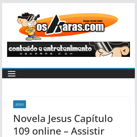
Pular
para
o
conteúdo
JESUS
Novela Jesus Capítulo
109 online – Assistir