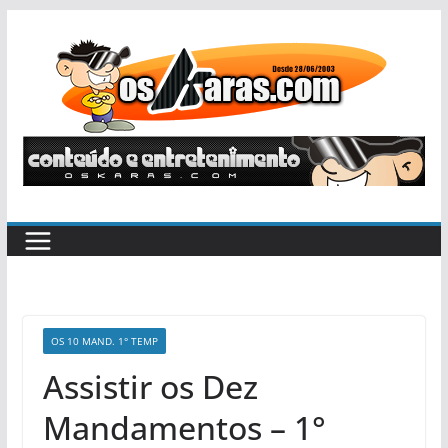
Pular
para
o
conteúdo
OS 10 MAND. 1° TEMP
Assistir os Dez
Mandamentos – 1°